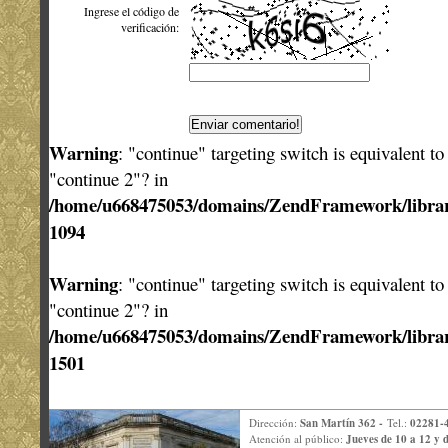
Ingrese el código de
verificación:
Warning
: "continue" targeting switch is equivalent t
"continue 2"? in
/home/u668475053/domains/ZendFramework/libra
1094
Warning
: "continue" targeting switch is equivalent t
"continue 2"? in
/home/u668475053/domains/ZendFramework/libra
1501
Dirección:
San Martín 362 -
Tel.:
02281-
Atención al público:
Jueves de 10 a 12 y d