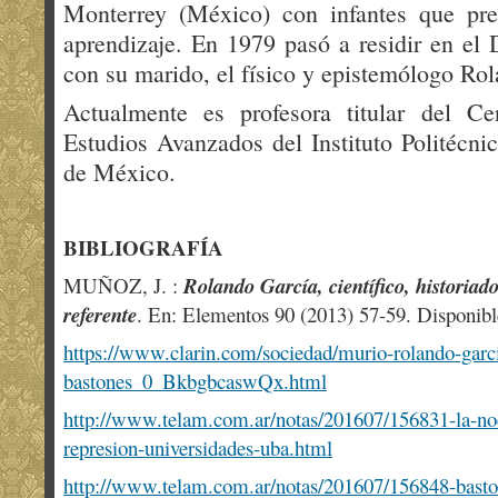
Monterrey (México) con infantes que pres
aprendizaje.​ En 1979 pasó a residir en el 
con su marido, el físico y epistemólogo Ro
Actualmente es profesora titular del Ce
Estudios Avanzados del Instituto Politécni
de México.
BIBLIOGRAFÍA
MUÑOZ, J. :
Rolando García, científico, historiado
referente
. En: Elementos 90 (2013) 57-59. Disponi
https://www.clarin.com/sociedad/murio-rolando-garci
bastones_0_BkbgbcaswQx.html
http://www.telam.com.ar/notas/201607/156831-la-noc
represion-universidades-uba.html
http://www.telam.com.ar/notas/201607/156848-baston